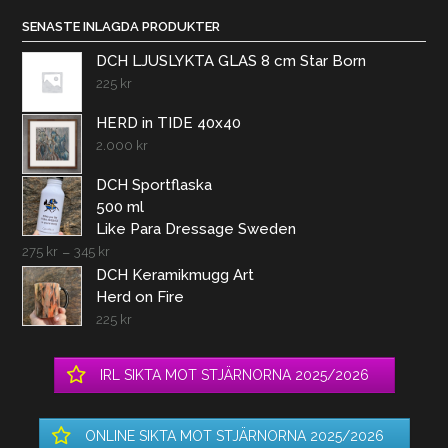
SENASTE INLAGDA PRODUKTER
DCH LJUSLYKTA GLAS 8 cm Star Born
225
kr
HERD in TIDE 40x40
2.000
kr
DCH Sportflaska
500 ml
Like Para Dressage Sweden
275
kr
–
345
kr
DCH Keramikmugg Art
Herd on Fire
225
kr
IRL SIKTA MOT STJÄRNORNA 2025/2026
ONLINE SIKTA MOT STJÄRNORNA 2025/2026