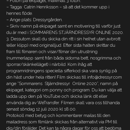
– Foton på ekipaget, maximalt 3 foton.
– Tagga: Catrin Henriksson – så att det kommer upp i
hennes flöde.
– Ange plats: Dressyrgården.
– Skriv namn på ekipaget samt en motivering till varför just
du är med i SOMMARENS STJÄRNDRESSYR ONLINE 2020.
3. Dessutom skall du skicka din ritt i sin helhet utan avbrott
(eller klipp) med originalljud. Efter sista halten skrittar du
fram till filmaren och visar/filmar din utrustning
(nummerlapp samt från båda sidorna bett, nosgrimma och
sporrar/skänkelläget) i närbild. Kom ihåg att
programridningens speciella sifferkod ska vara synlig på
din häst under hela ritten! Film skickas till info@dressyr.com
ange ”Sommarens Stjärndressyr Online 2020”, namn på
ekipaget, kategori om ponny och program. Du kan välja att
ladda upp den på YouTube och skicka länk dit eller
använda dig av WeTransfer. Filmen skall vara oss tillhanda
senast söndag 12 juli 2020 kl 18.00.
Protokoll med betyg och kommentarer mailas till den
mailadress som filmlänk skickas från alternativt via PM till
dig/din förälder. Det kan ta några dagar för oss att bedöma