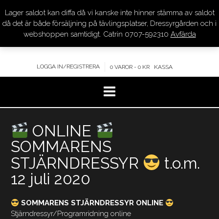
Lager saldot kan diffa då vi kanske inte hinner stämma av saldot
DRESSYR.COM
då det är både försäljning på tävlingsplatser, Dressyrgården och i
webshoppen samtidigt. Catrin 0707-592310
Avfärda
KVALITET – KOMPETENS – SERVICE
LOGGA IN/REGISTRERA
0 VAROR - 0 KR
KASSA
Hoppa
till
ONLINE
innehåll
SOMMARENS
STJÄRNDRESSYR
t.o.m.
12 juli 2020
SOMMARENS STJÄRNDRESSYR ONLINE
Stjärndressyr/Programridning online