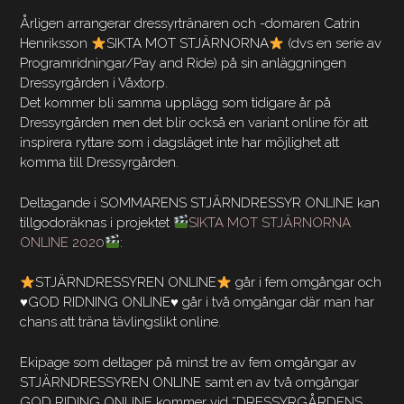
Årligen arrangerar dressyrtränaren och -domaren Catrin
Henriksson
SIKTA MOT STJÄRNORNA
(dvs en serie av
Programridningar/Pay and Ride) på sin anläggningen
Dressyrgården i Våxtorp.
Det kommer bli samma upplägg som tidigare år på
Dressyrgården men det blir också en variant online för att
inspirera ryttare som i dagsläget inte har möjlighet att
komma till Dressyrgården.
Deltagande i SOMMARENS STJÄRNDRESSYR ONLINE kan
tillgodoräknas i projektet
SIKTA MOT STJÄRNORNA
ONLINE 2020
:
STJÄRNDRESSYREN ONLINE
går i fem omgångar och
♥️
GOD RIDNING ONLINE
♥️
går i två omgångar där man har
chans att träna tävlingslikt online.
Ekipage som deltager på minst tre av fem omgångar av
STJÄRNDRESSYREN ONLINE samt en av två omgångar
GOD RIDING ONLINE kommer vid ”DRESSYRGÅRDENS