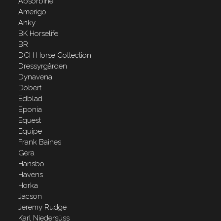
Absorbine
Amerigo
Anky
BK Horselife
BR
DCH Horse Collection
Dressyrgården
Dynavena
Döbert
Edblad
Eponia
Equest
Equipe
Frank Baines
Gera
Hansbo
Havens
Horka
Jacson
Jeremy Rudge
Karl Niedersüss