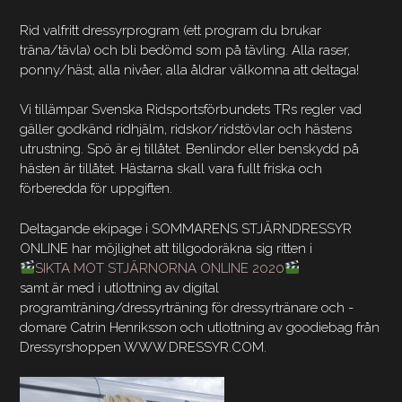
Rid valfritt dressyrprogram (ett program du brukar
träna/tävla) och bli bedömd som på tävling. Alla raser,
ponny/häst, alla nivåer, alla åldrar välkomna att deltaga!
Vi tillämpar Svenska Ridsportsförbundets TRs regler vad
gäller godkänd ridhjälm, ridskor/ridstövlar och hästens
utrustning. Spö är ej tillåtet. Benlindor eller benskydd på
hästen är tillåtet. Hästarna skall vara fullt friska och
förberedda för uppgiften.
Deltagande ekipage i SOMMARENS STJÄRNDRESSYR
ONLINE har möjlighet att tillgodoräkna sig ritten i
SIKTA MOT STJÄRNORNA ONLINE 2020
samt är med i utlottning av digital
programträning/dressyrträning för dressyrtränare och -
domare Catrin Henriksson och utlottning av goodiebag från
Dressyrshoppen WWW.DRESSYR.COM.