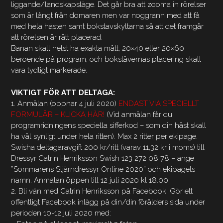
liggande/landskapsläge. Det går bra att zooma in rörelser
som är långt från domaren men var noggrann med att få
med hela hästen samt bokstavskyltarna så att det framgår
att rörelsen är rätt placerad.
Banan skall helst ha exakta mått, 20×40 eller 20×60
beroende på program, och bokstävernas placering skall
vara tydligt markerade.
VIKTIGT FÖR ATT DELTAGA:
1. Anmälan (öppnar 4 juli 2020)
ENDAST VIA SPECIELLT
FORMULÄR – KLICKA HÄR!
(Vid anmälan får du
programridningens speciella sifferkod – som din häst skall
ha väl synligt under hela ritten). Max 2 ritter per ekipage.
Swisha deltagaravgift 200 kr/ritt (varav 11,32 kr i moms) till
Dressyr Catrin Henriksson Swish 123 272 08 78 – ange
”Sommarens Stjärndressyr Online 2020” och ekipagets
namn. Anmälan öppen till 12 juli 2020 kl 18.00.
2. Bli vän med Catrin Henriksson på Facebook. Gör ett
offentligt Facebook inlägg på din/din förälders sida under
perioden 10-12 juli 2020 med: