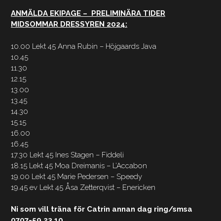
ANMÄLDA EKIPAGE – PRELIMINÄRA TIDER
MIDSOMMAR DRESSYREN 2024:
10.00 Lekt 45 Anna Rubin – Höjgaards Java
10.45
11.30
12.15
13.00
13.45
14.30
15.15
16.00
16.45
17.30 Lekt 45 Ines Stagen – Fiddeli
18.15 Lekt 45 Moa Dreimanis – L’Accabon
19.00 Lekt 45 Marie Pedersen – Speedy
19.45 ev Lekt 45 Åsa Zetterqvist – Enericken
Ni som vill träna för Catrin annan dag ring/smsa
0707-59 23 10