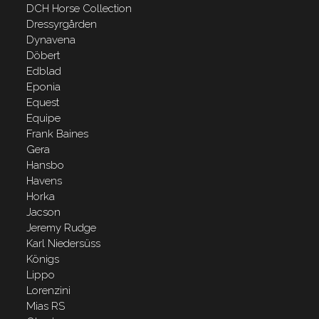
DCH Horse Collection
Dressyrgården
Dynavena
Döbert
Edblad
Eponia
Equest
Equipe
Frank Baines
Gera
Hansbo
Havens
Horka
Jacson
Jeremy Rudge
Karl Niedersüss
Königs
Lippo
Lorenzini
Mias RS