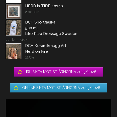
HERD in TIDE 40x40
2.000
kr
DCH Sportflaska
500 ml
Like Para Dressage Sweden
275
kr
–
345
kr
DCH Keramikmugg Art
Herd on Fire
225
kr
IRL SIKTA MOT STJÄRNORNA 2025/2026
ONLINE SIKTA MOT STJÄRNORNA 2025/2026
Videospelare