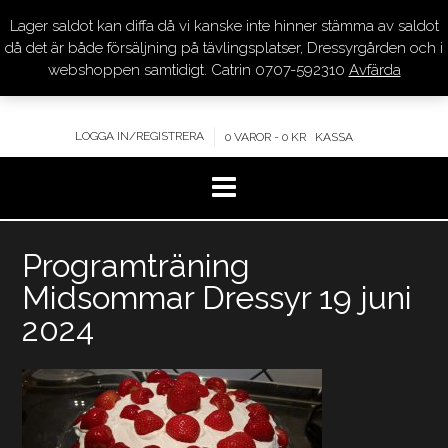
Lager saldot kan diffa då vi kanske inte hinner stämma av saldot
DRESSYR.COM
då det är både försäljning på tävlingsplatser, Dressyrgården och i
webshoppen samtidigt. Catrin 0707-592310
Avfärda
KVALITET – KOMPETENS – SERVICE
LOGGA IN/REGISTRERA
0 VAROR - 0 KR
KASSA
Hoppa
Programträning
till
innehåll
Midsommar Dressyr 19 juni
2024