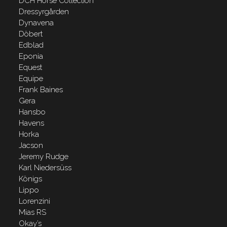
DCH Horse Collection
Dressyrgården
Dynavena
Döbert
Edblad
Eponia
Equest
Equipe
Frank Baines
Gera
Hansbo
Havens
Horka
Jacson
Jeremy Rudge
Karl Niedersüss
Königs
Lippo
Lorenzini
Mias RS
Okay’s