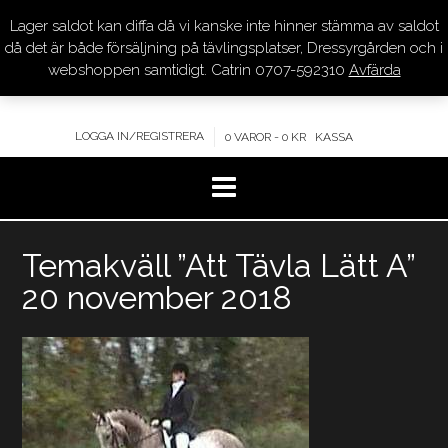
Lager saldot kan diffa då vi kanske inte hinner stämma av saldot
DRESSYR.COM
då det är både försäljning på tävlingsplatser, Dressyrgården och i
webshoppen samtidigt. Catrin 0707-592310
Avfärda
KVALITET – KOMPETENS – SERVICE
LOGGA IN/REGISTRERA
0 VAROR - 0 KR
KASSA
Hoppa
Temakväll ”Att Tävla Lätt A”
till
innehåll
20 november 2018