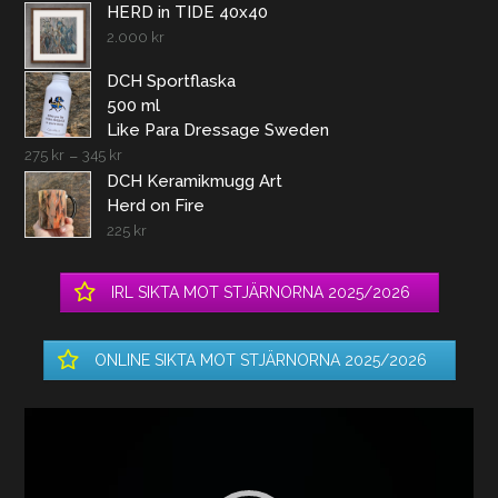
HERD in TIDE 40x40
2.000
kr
DCH Sportflaska
500 ml
Like Para Dressage Sweden
275
kr
–
345
kr
DCH Keramikmugg Art
Herd on Fire
225
kr
IRL SIKTA MOT STJÄRNORNA 2025/2026
ONLINE SIKTA MOT STJÄRNORNA 2025/2026
Videospelare