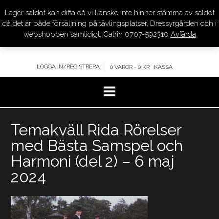
Lager saldot kan diffa då vi kanske inte hinner stämma av saldot
DRESSYR.COM
då det är både försäljning på tävlingsplatser, Dressyrgården och i
webshoppen samtidigt. Catrin 0707-592310
Avfärda
KVALITET – KOMPETENS – SERVICE
LOGGA IN/REGISTRERA
0 VAROR - 0 KR
KASSA
Hoppa
Temakväll Rida Rörelser
till
innehåll
med Bästa Samspel och
Harmoni (del 2) – 6 maj
2024