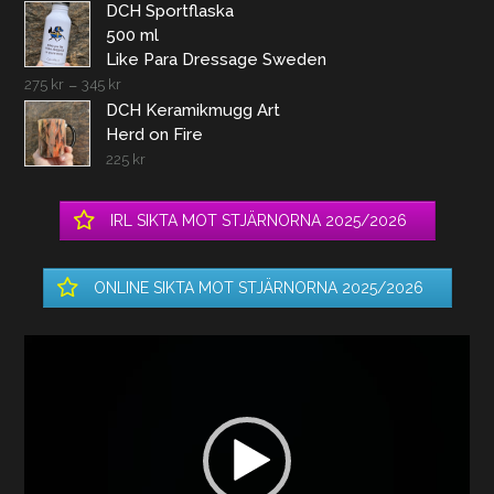
DCH Sportflaska
500 ml
Like Para Dressage Sweden
275
kr
–
345
kr
DCH Keramikmugg Art
Herd on Fire
225
kr
IRL SIKTA MOT STJÄRNORNA 2025/2026
ONLINE SIKTA MOT STJÄRNORNA 2025/2026
Videospelare