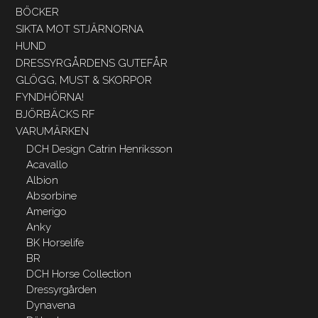
BÖCKER
SIKTA MOT STJÄRNORNA
HUND
DRESSYRGÅRDENS GUTEFÅR
GLÖGG, MUST & SKORPOR
FYNDHÖRNA!
BJÖRBÄCKS RF
VARUMÄRKEN
DCH Design Catrin Henriksson
Acavallo
Albion
Absorbine
Amerigo
Anky
BK Horselife
BR
DCH Horse Collection
Dressyrgården
Dynavena