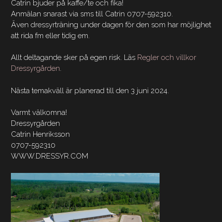
Catrin bjuder på kaffe/te och fika!
Anmälan snarast via sms till Catrin 0707-592310.
Även dressyrträning under dagen för den som har möjlighet
att rida fm eller tidig em.
Allt deltagande sker på egen risk. Läs
Regler och villkor
Dressyrgården
.
Nästa temakväll är planerad till den 3 juni 2024.
Varmt välkomna!
Dressyrgården
Catrin Henriksson
0707-592310
WWW.DRESSYR.COM