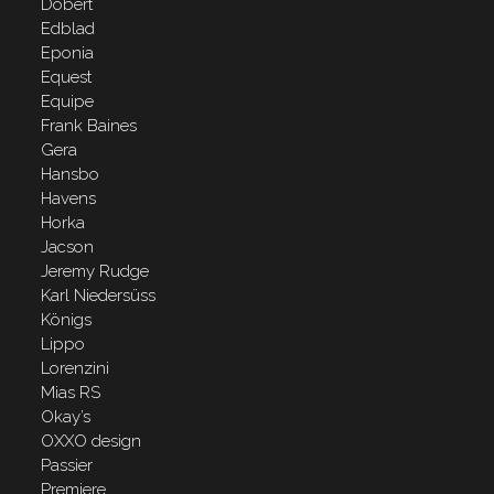
Döbert
Edblad
Eponia
Equest
Equipe
Frank Baines
Gera
Hansbo
Havens
Horka
Jacson
Jeremy Rudge
Karl Niedersüss
Königs
Lippo
Lorenzini
Mias RS
Okay’s
OXXO design
Passier
Premiere