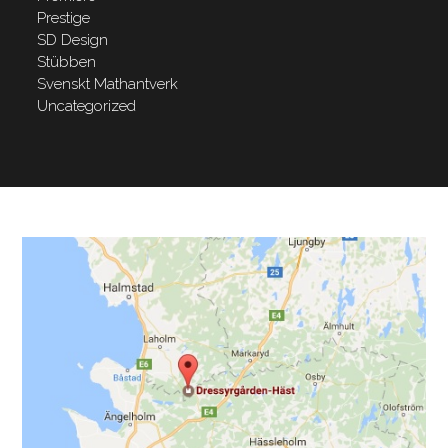
Prestige
SD Design
Stübben
Svenskt Mathantverk
Uncategorized