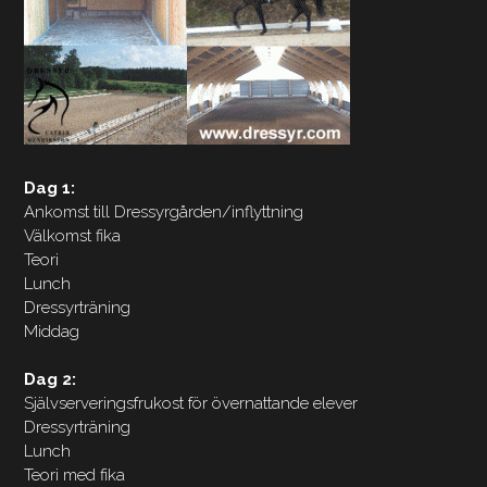
Dag 1:
Ankomst till Dressyrgården/inflyttning
Välkomst fika
Teori
Lunch
Dressyrträning
Middag
Dag 2:
Självserveringsfrukost för övernattande elever
Dressyrträning
Lunch
Teori med fika