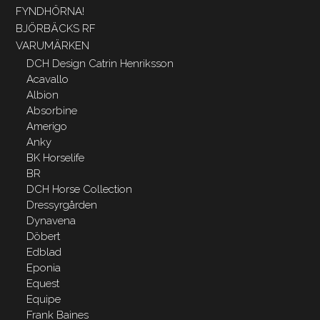
FYNDHÖRNA!
BJÖRBÄCKS RF
VARUMÄRKEN
DCH Design Catrin Henriksson
Acavallo
Albion
Absorbine
Amerigo
Anky
BK Horselife
BR
DCH Horse Collection
Dressyrgården
Dynavena
Döbert
Edblad
Eponia
Equest
Equipe
Frank Baines