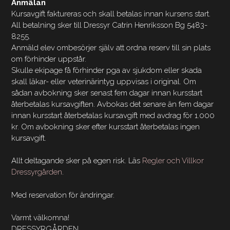
Anmälan
Kursavgift faktureras och skall betalas innan kursens start.
All betalning sker till Dressyr Catrin Henriksson Bg 5483-
8255.
Anmäld elev ombesörjer själv att ordna reserv till sin plats
om förhinder uppstår.
Skulle ekipage få förhinder pga av sjukdom eller skada
skall läkar- eller veterinärintyg uppvisas i original. Om
sådan avbokning sker senast fem dagar innan kursstart
återbetalas kursavgiften. Avbokas det senare än fem dagar
innan kursstart återbetalas kursavgift med avdrag för 1.000
kr. Om avbokning sker efter kursstart återbetalas ingen
kursavgift.
Allt deltagande sker på egen risk. Läs
Regler och Villkor
Dressyrgården
.
Med reservation för ändringar.
Varmt välkomna!
DRESSYRGÅRDEN