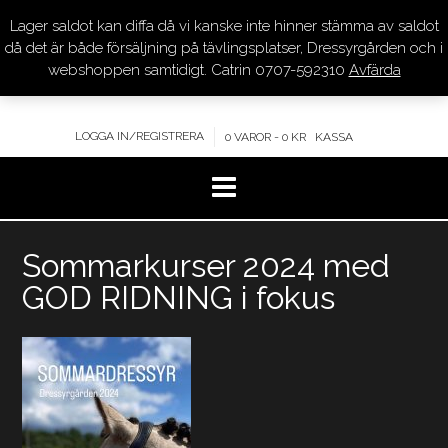
Lager saldot kan diffa då vi kanske inte hinner stämma av saldot
DRESSYR.COM
då det är både försäljning på tävlingsplatser, Dressyrgården och i
webshoppen samtidigt. Catrin 0707-592310
Avfärda
KVALITET – KOMPETENS – SERVICE
LOGGA IN/REGISTRERA
0 VAROR - 0 KR
KASSA
Hoppa
Sommarkurser 2024 med
till
innehåll
GOD RIDNING i fokus