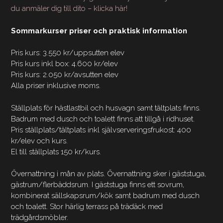
du anmäler dig till dito – klicka här!
Sommarkurser priser och praktisk information
Pris kurs: 3.550 kr/uppsutten elev
Pris kurs inkl box: 4.600 kr/elev
Pris kurs: 2.050 kr/avsutten elev
Alla priser inklusive moms.
Ställplats för hästlastbil och husvagn samt tältplats finns.
Badrum med dusch och toalett finns att tillgå i ridhuset.
Pris ställplats/tältplats inkl självserveringsfrukost: 400
kr/elev och kurs.
El till ställplats 150 kr/kurs.
Övernattning i mån av plats. Övernattning sker i gäststuga,
gästrum/flerbäddsrum. I gäststuga finns ett sovrum,
kombinerat sällskapsrum/kök samt badrum med dusch
och toalett. Stor härlig terrass på trädäck med
trädgårdsmöbler.