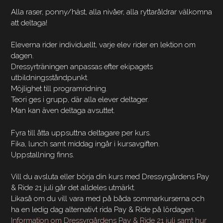
Alla raser, ponny/häst, alla nivåer, alla ryttaråldrar välkomna
att deltaga!
Eleverna rider individuellt, varje elev rider en lektion om
dagen.
Dressyrträningen anpassas efter ekipagets
utbildningsståndpunkt.
Möjlighet till programridning.
Teori ges i grupp, där alla elever deltager.
Man kan även deltaga avsuttet.
Fyra till åtta uppsuttna deltagare per kurs.
Fika, lunch samt middag ingår i kursavgiften.
Uppstallning finns.
Vill du avsluta eller börja din kurs med Dressyrgårdens Pay
& Ride 21 juli går det alldeles utmärkt.
Likaså om du vill vara med på båda sommarkurserna och
ha en ledig dag alternativt rida Pay & Ride på lördagen.
Information om Dressyrgårdens Pay & Ride 21 juli samt hur