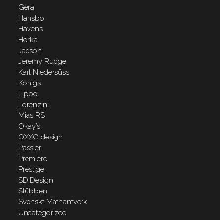
Gera
Hansbo
Havens
Horka
Jacson
Jeremy Rudge
Karl Niedersüss
Königs
Lippo
Lorenzini
Mias RS
Okay’s
OXXO design
Passier
Premiere
Prestige
SD Design
Stübben
Svenskt Mathantverk
Uncategorized