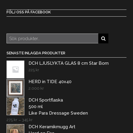
FÖLJ OSS PÅ FACEBOOK
Sök
efter:
SENASTE INLAGDA PRODUKTER
DCH LJUSLYKTA GLAS 8 cm Star Born
225
kr
HERD in TIDE 40x40
2.000
kr
DCH Sportflaska
500 ml
Like Para Dressage Sweden
275
kr
–
345
kr
DCH Keramikmugg Art