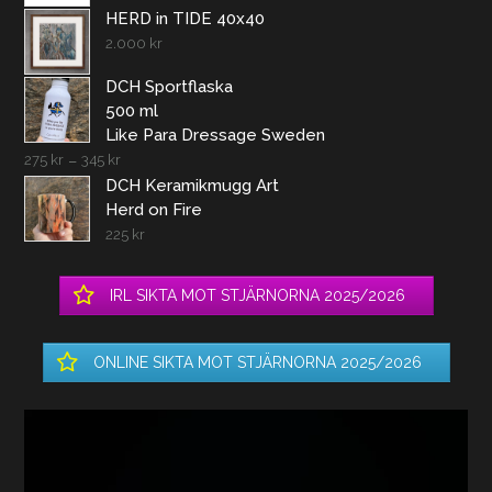
HERD in TIDE 40x40
2.000
kr
DCH Sportflaska
500 ml
Like Para Dressage Sweden
275
kr
–
345
kr
DCH Keramikmugg Art
Herd on Fire
225
kr
IRL SIKTA MOT STJÄRNORNA 2025/2026
ONLINE SIKTA MOT STJÄRNORNA 2025/2026
Videospelare