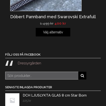
Döbert Pannband med Swarovski Extrafull
1.495
kr
400
kr
Välj alternativ
FÖLJ OSS PÅ FACEBOOK
Dressyrgården
Sök
efter:
SENASTE INLAGDA PRODUKTER
DCH LJUSLYKTA GLAS 8 cm Star Born
225
kr