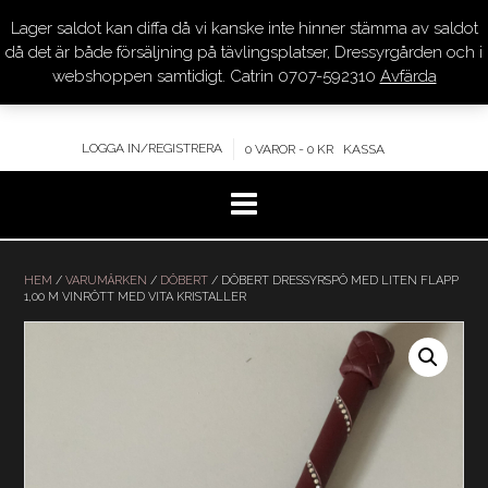
Lager saldot kan diffa då vi kanske inte hinner stämma av saldot
DRESSYR.COM
då det är både försäljning på tävlingsplatser, Dressyrgården och i
webshoppen samtidigt. Catrin 0707-592310
Avfärda
KVALITET – KOMPETENS – SERVICE
LOGGA IN/REGISTRERA
0 VAROR - 0 KR
KASSA
Hoppa
till
HEM
/
VARUMÄRKEN
/
DÖBERT
/ DÖBERT DRESSYRSPÖ MED LITEN FLAPP
1,00 M VINRÖTT MED VITA KRISTALLER
innehåll