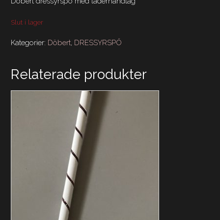
Döbert dressyrspö med läderhandtag
Slut i lager
Kategorier:
Döbert
,
DRESSYRSPÖ
Relaterade produkter