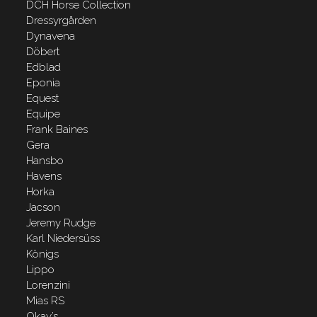
DCH Horse Collection
Dressyrgården
Dynavena
Döbert
Edblad
Eponia
Equest
Equipe
Frank Baines
Gera
Hansbo
Havens
Horka
Jacson
Jeremy Rudge
Karl Niedersüss
Königs
Lippo
Lorenzini
Mias RS
Okay’s