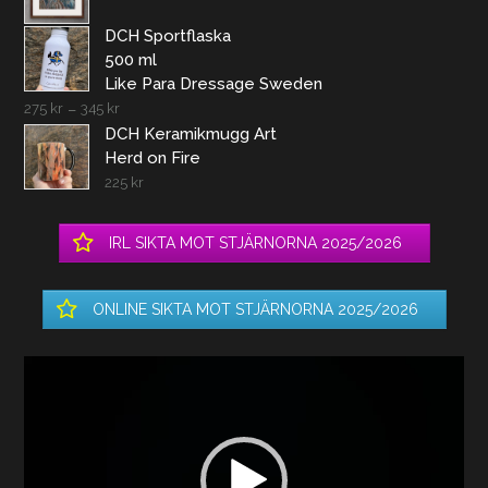
DCH Sportflaska
500 ml
Like Para Dressage Sweden
275
kr
–
345
kr
DCH Keramikmugg Art
Herd on Fire
225
kr
IRL SIKTA MOT STJÄRNORNA 2025/2026
ONLINE SIKTA MOT STJÄRNORNA 2025/2026
Videospelare