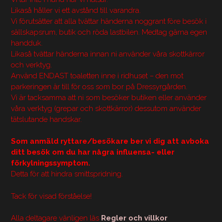
Likaså håller vi ett avstånd till varandra.
Vi förutsätter att alla tvättar händerna noggrant före besök i
sällskapsrum, butik och röda lastbilen. Medtag gärna egen
handduk.
Likaså tvättar händerna innan ni använder våra skottkärror
och verktyg.
Använd ENDAST toaletten inne i ridhuset – den mot
parkeringen är till för oss som bor på Dressyrgården.
Vi är tacksamma att ni som besöker butiken eller använder
våra verktyg (grepar och skottkärror) dessutom använder
tätslutande handskar.
Som anmäld ryttare/besökare ber vi dig att avboka
ditt besök om du har några influensa- eller
förkylningssymptom.
Detta för att hindra smittspridning.
Tack för visad förståelse!
Alla deltagare vänligen läs
Regler och villkor