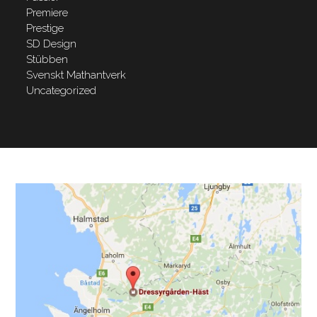
Premiere
Prestige
SD Design
Stübben
Svenskt Mathantverk
Uncategorized