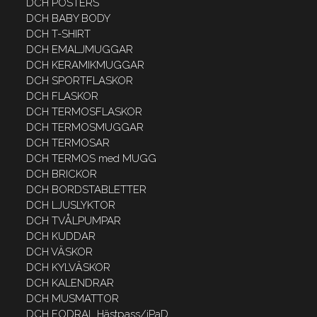
DCH POSTERS
DCH BABY BODY
DCH T-SHIRT
DCH EMALJMUGGAR
DCH KERAMIKMUGGAR
DCH SPORTFLASKOR
DCH FLASKOR
DCH TERMOSFLASKOR
DCH TERMOSMUGGAR
DCH TERMOSAR
DCH TERMOS med MUGG
DCH BRICKOR
DCH BORDSTABLETTER
DCH LJUSLYKTOR
DCH TVÅLPUMPAR
DCH KUDDAR
DCH VÄSKOR
DCH KYLVÄSKOR
DCH KALENDRAR
DCH MUSMATTOR
DCH FODRAL Hästpass/iPaD