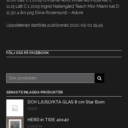
11.15 Lätt C:1 2015 Ingrid Hallengård Teach Mor Miami kat D
11.30 4 års prg Elina Rosenqvist – Adore
Uppdaterad startlista publicerad 2021-05-01 19.45
FÖLJ OSS PÅ FACEBOOK
Sök
efter:
SENASTE INLAGDA PRODUKTER
DCH LJUSLYKTA GLAS 8 cm Star Born
225
kr
HERD in TIDE 40x40
2.000
kr