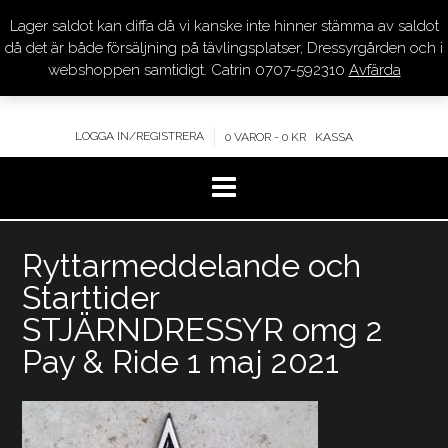
Lager saldot kan diffa då vi kanske inte hinner stämma av saldot
DRESSYR.COM
då det är både försäljning på tävlingsplatser, Dressyrgården och i
webshoppen samtidigt. Catrin 0707-592310
Avfärda
KVALITET – KOMPETENS – SERVICE
LOGGA IN/REGISTRERA
0 VAROR - 0 KR
KASSA
Hoppa
Ryttarmeddelande och
till
innehåll
Starttider
STJÄRNDRESSYR omg 2
Pay & Ride 1 maj 2021