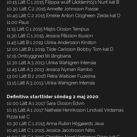
10.15 Lätt C:1 2015 Filippa wulff Låddenhöj’s Nurit kat B
10.30 Lätt C:2 2015 Annette Johnsson Frasse
10.45 Lätt C:2 2015 Emelie Anton Clogheen Zelda kat D
11.00 Paus
11.15 Lätt C:1 2015 Majlis Olsson Tempus
11.30 Lätt C:1 2015 Jessica Pålsson Illusion
11.45 Lätt B:1 2019 Ulrika Andersson Kinston
12.00 Lätt B:1 2019 Tilde Carlsson Bobby Tom kat D
12.15 Ombyggnad till långbana
12.30 Lätt A:3 2013 Ulrika Wahlgren Intensia
12.45 Lätt A:3 2013 Jessica Nyman Rambo
13.00 Lätt B:2 2016 Petra Waiboer Fuzelma
13.15 Lätt A:3 2013 Ulrika Wahlgren Intensia
Definitiva starttider söndag 2 maj 2020:
10.00 Lätt A:1 2017 Sara Olsson Edvin
10.15 Lätt A:1 2017 Nathalie Henriksson Lindvall Virdarnas
Pizza kat C
10.30 Lätt C:1 2015 Anna Rubin Höjgaards Java
10.45 Lätt C:1 2015 Jessica Jacobsson Nitro
11.00 Lätt C:1 2015 Christina Nord Virdarnas Pizza kat C