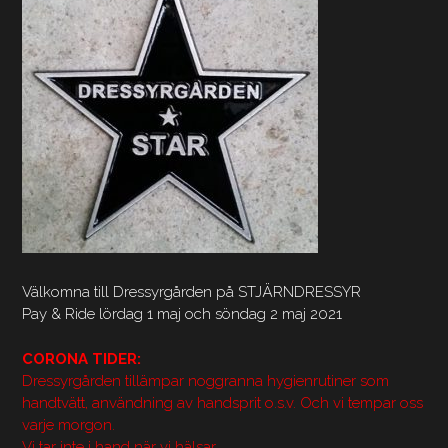
Välkomna till Dressyrgården på STJÄRNDRESSYR
Pay & Ride lördag 1 maj och söndag 2 maj 2021
CORONA TIDER:
Dressyrgården tillämpar noggranna hygienrutiner som
handtvätt, användning av handsprit o.s.v. Och vi tempar oss
varje morgon.
Vi tar inte i hand när vi hälsar.