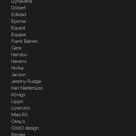
Dynavena
Döbert
Edblad
Eponia
Equest
Equipe
Frank Baines
Gera
Hansbo
Havens
Horka
Jacson
Jeremy Rudge
Karl Niedersüss
Königs
Lippo
Lorenzini
Mias RS
Okay’s
OXXO design
Passier